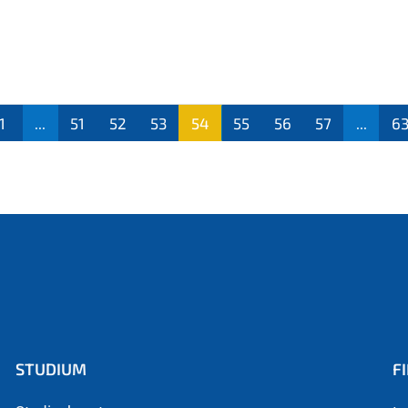
1
...
51
52
53
54
55
56
57
...
6
(aktu
ell)
STUDIUM
F