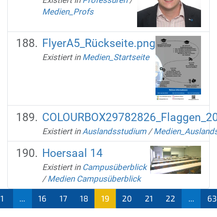
Existiert in
Professuren
/
Medien_Profs
FlyerA5_Rückseite.png
Existiert in
Medien_Startseite
COLOURBOX29782826_Flaggen_20
Existiert in
Auslandsstudium
/
Medien_Ausland
Hoersaal 14
Existiert in
Campusüberblick
/
Medien Campusüberblick
1
...
16
17
18
19
20
21
22
...
63
(aktu