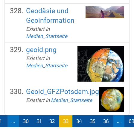
Geodäsie und
Geoinformation
Existiert in
Medien_Startseite
geoid.png
Existiert in
Medien_Startseite
Geoid_GFZPotsdam.jpg
Existiert in
Medien_Startseite
1
...
30
31
32
33
34
35
36
...
6
(aktu