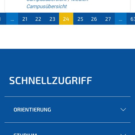
Campusübersicht
1
...
21
22
23
24
25
26
27
...
6
(aktu
ell)
SCHNELLZUGRIFF
ORIENTIERUNG