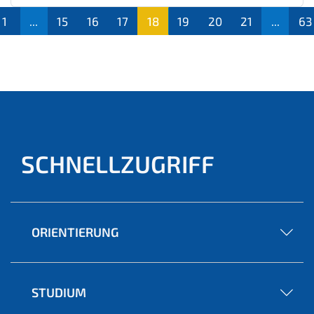
1
...
15
16
17
18
19
20
21
...
63
(aktu
ell)
SCHNELLZUGRIFF
ORIENTIERUNG
STUDIUM